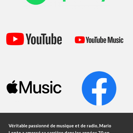
Véritable passionné de musique et de radio, Mario
Lento a amorcé sa carrière dans les années 70 en